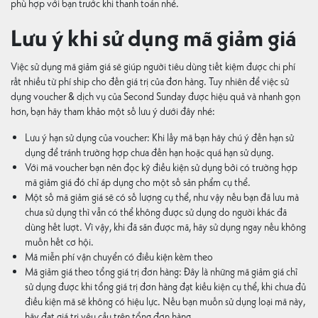
phù hợp với bạn trước khi thanh toán nhé.
Lưu ý khi sử dụng mã giảm giá
Việc sử dụng mã giảm giá sẽ giúp người tiêu dùng tiết kiệm được chi phí
rất nhiều từ phí ship cho đến giá trị của đơn hàng. Tuy nhiên để việc sử
dụng voucher & dịch vụ của Second Sunday được hiệu quả và nhanh gọn
hơn, bạn hãy tham khảo một số lưu ý dưới đây nhé:
Lưu ý hạn sử dụng của voucher: Khi lấy mã bạn hãy chú ý đến hạn sử
dụng để tránh trường hợp chưa đến hạn hoặc quá hạn sử dụng.
Với mã voucher bạn nên đọc kỹ điều kiện sử dụng bởi có trường hợp
mã giảm giá đó chỉ áp dụng cho một số sản phẩm cụ thể.
Một số mã giảm giá sẽ có số lượng cụ thể, như vậy nếu bạn đã lưu mà
chưa sử dụng thì vẫn có thể không được sử dụng do người khác đã
dùng hết lượt. Vì vậy, khi đã săn được mã, hãy sử dụng ngay nếu không
muốn hết cơ hội.
Mã miễn phí vận chuyển có điều kiện kèm theo
Mã giảm giá theo tổng giá trị đơn hàng: Đây là những mã giảm giá chỉ
sử dụng được khi tổng giá trị đơn hàng đạt kiều kiện cụ thể, khi chưa đủ
điều kiện mã sẽ không có hiệu lực. Nếu bạn muốn sử dụng loại mã này,
hãy đạt giá trị yêu cầu trên tổng đơn hàng.